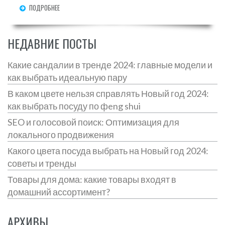
ПОДРОБНЕЕ
полезные советы по уходу за такой посудой.
Также обсудим, каковы преимущества
тефлонового покрытия и стоит ли его сочетать с
НЕДАВНИЕ ПОСТЫ
другими покрытиями на кухне.
Какие сандалии в тренде 2024: главные модели и
как выбрать идеальную пару
В каком цвете нельзя справлять Новый год 2024:
как выбрать посуду по фeng shui
SEO и голосовой поиск: Оптимизация для
локального продвижения
Какого цвета посуда выбрать на Новый год 2024:
советы и тренды
Товары для дома: какие товары входят в
домашний ассортимент?
АРХИВЫ