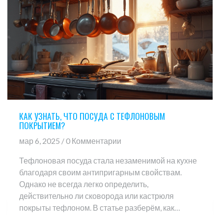
КАК УЗНАТЬ, ЧТО ПОСУДА С ТЕФЛОНОВЫМ
ПОКРЫТИЕМ?
мар 6, 2025 / 0 Комментарии
Тефлоновая посуда стала незаменимой на кухне
благодаря своим антипригарным свойствам.
Однако не всегда легко определить,
действительно ли сковорода или кастрюля
покрыты тефлоном. В статье разберём, как
распознать тефлон, зачем он нужен и охватим