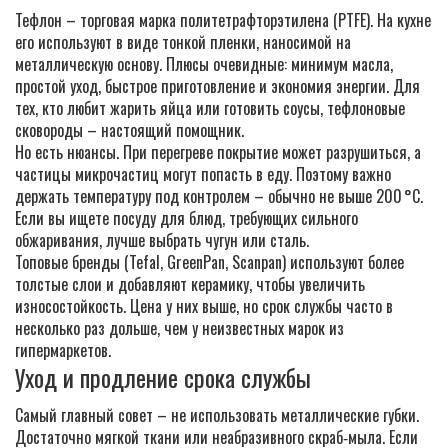
Тефлон – торговая марка политетрафторэтилена (PTFE). На кухне
его используют в виде тонкой пленки, наносимой на
металлическую основу. Плюсы очевидные: минимум масла,
простой уход, быстрое приготовление и экономия энергии. Для
тех, кто любит жарить яйца или готовить соусы, тефлоновые
сковороды – настоящий помощник.
Но есть нюансы. При перегреве покрытие может разрушиться, а
частицы микрочастиц могут попасть в еду. Поэтому важно
держать температуру под контролем – обычно не выше 200 °C.
Если вы ищете посуду для блюд, требующих сильного
обжаривания, лучше выбрать чугун или сталь.
Топовые бренды (Tefal, GreenPan, Scanpan) используют более
толстыe слои и добавляют керамику, чтобы увеличить
износостойкость. Цена у них выше, но срок службы часто в
несколько раз дольше, чем у неизвестных марок из
гипермаркетов.
Уход и продление срока службы
Самый главный совет – не использовать металлические губки.
Достаточно мягкой ткани или неабразивного скраб‑мыла. Если