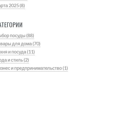
арта 2025
(8)
АТЕГОРИИ
ыбор посуды
(88)
овары для дома
(70)
хня и посуда
(11)
да и стиль
(2)
знес и предпринимательство
(1)