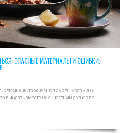
ТЬСЯ: ОПАСНЫЕ МАТЕРИАЛЫ И ОШИБКИ,
Е
не: алюминий, треснувшая эмаль, меламин и
то выбрать вместо них - честный разбор по