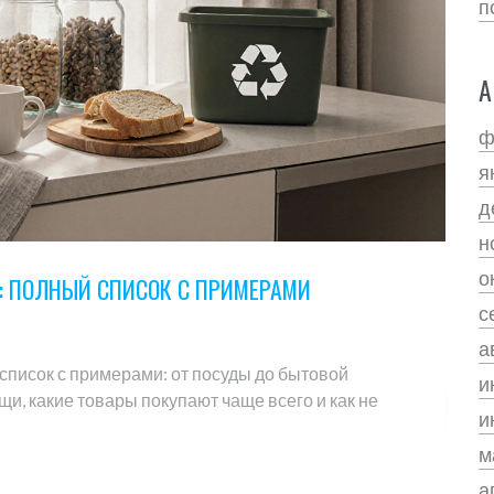
п
А
ф
я
д
н
о
: ПОЛНЫЙ СПИСОК С ПРИМЕРАМИ
с
а
список с примерами: от посуды до бытовой
и
щи, какие товары покупают чаще всего и как не
и
м
а