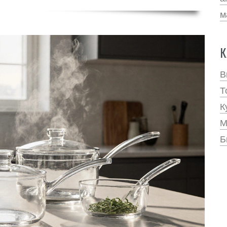
м
К
В
Т
К
М
Б