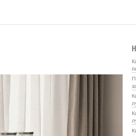
Н
К
п
П
з
К
л
К
л
К