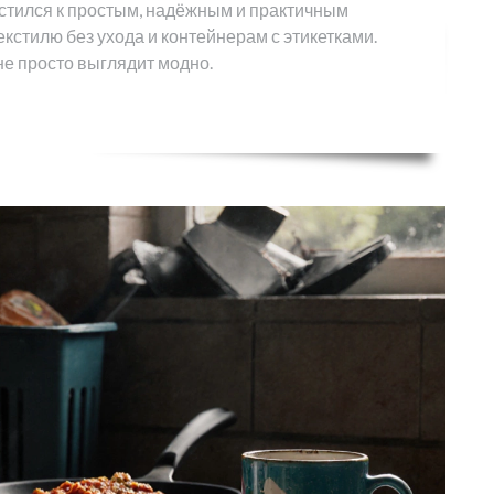
естился к простым, надёжным и практичным
кстилю без ухода и контейнерам с этикетками.
не просто выглядит модно.