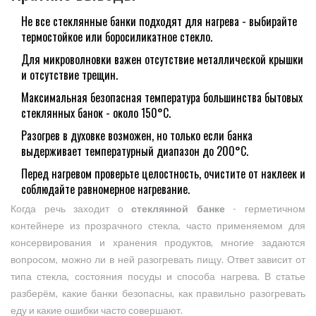
Не все стеклянные банки подходят для нагрева - выбирайте
термостойкое или боросиликатное стекло.
Для микроволновки важен отсутствие металлической крышки
и отсутствие трещин.
Максимальная безопасная температура большинства бытовых
стеклянных банок - около 150°C.
Разогрев в духовке возможен, но только если банка
выдерживает температурный диапазон до 200°C.
Перед нагревом проверьте целостность, очистите от наклеек и
соблюдайте равномерное нагревание.
Когда речь заходит о
стеклянной банке
-
герметичном
контейнере из прозрачного стекла, часто применяемом для
консервирования и хранения продуктов
, многие задаются
вопросом, можно ли в ней разогревать пищу. Ответ зависит от
типа стекла, состояния посуды и способа нагрева. В статье
разберём, какие банки безопасны, как правильно разогревать
еду и какие ошибки часто совершают.