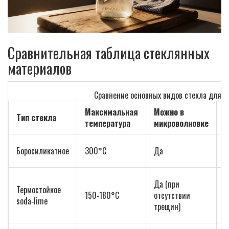
Сравнительная таблица стеклянных
материалов
Сравнение основных видов стекла для р
Максимальная
Можно в
М
Тип стекла
температура
микроволновке
д
Д
Боросиликатное
300°C
Да
2
О
Да (при
Термостойкое
т
150‑180°C
отсутствии
soda‑lime
с
трещин)
м