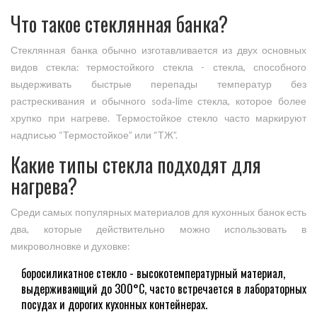
Что такое стеклянная банка?
Стеклянная банка обычно изготавливается из двух основных
видов стекла:
термостойкого стекла
-
стекла, способного
выдерживать быстрые перепады температур без
растрескивания
и обычного soda‑lime стекла, которое более
хрупко при нагреве. Термостойкое стекло часто маркируют
надписью “Термостойкое” или “ТЖ”.
Какие типы стекла подходят для
нагрева?
Среди самых популярных материалов для кухонных банок есть
два, которые действительно можно использовать в
микроволновке и духовке:
боросиликатное стекло
-
высокотемпературный материал,
выдерживающий до 300°C, часто встречается в лабораторных
посудах и дорогих кухонных контейнерах
.