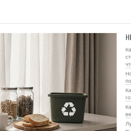
Н
Ка
ст
чт
Но
по
Ка
го
Ка
ве
Лу
вы