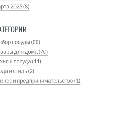
арта 2025
(8)
АТЕГОРИИ
ыбор посуды
(88)
овары для дома
(70)
хня и посуда
(11)
да и стиль
(2)
знес и предпринимательство
(1)