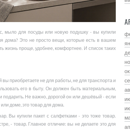
А
с, мыло для посуды или новую подушку - вы купили
ф
ля дома? Это не просто вещи, которые есть в вашем
я
ать жизнь проще, удобнее, комфортнее. И список таких
д
н
ок
се
й вы приобретаете не для работы, не для транспорта и
ользовать его в быту. Он должен быть материальным,
ав
ли подарить. Не важно, дорогой он или дешёвый - если
и
или доме, это товар для дома.
и
ар. Вы купили пакет с салфетками - это тоже товар.
м
ре, - товар. Главное отличие: вы не делаете это для
а