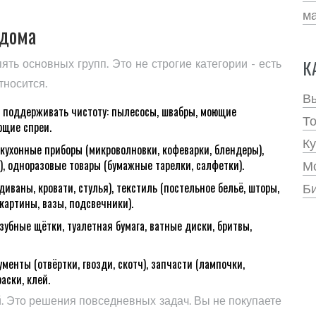
м
 дома
К
ть основных групп. Это не строгие категории - есть
тносится.
В
ет поддерживать чистоту: пылесосы, швабры, моющие
Т
ющие спреи.
Ку
 кухонные приборы (микроволновки, кофеварки, блендеры),
), одноразовые товары (бумажные тарелки, салфетки).
Мо
диваны, кровати, стулья), текстиль (постельное бельё, шторы,
Би
(картины, вазы, подсвечники).
зубные щётки, туалетная бумага, ватные диски, бритвы,
менты (отвёртки, гвозди, скотч), запчасти (лампочки,
аски, клей.
й. Это решения повседневных задач. Вы не покупаете