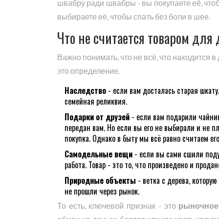
швабру ради швабры - вы покупаете её, что
выбираете её, чтобы спать без боли в шее.
Что не считается товаром для
Важно понимать, что не всё, что находится в
это определение.
Наследство
- если вам досталась старая шкатул
семейная реликвия.
Подарки от друзей
- если вам подарили чайник,
передан вам. Но если вы его не выбирали и не пл
покупка. Однако в быту мы всё равно считаем ег
Самодельные вещи
- если вы сами сшили подуш
работа. Товар - это то, что произведено и продан
Природные объекты
- ветка с дерева, которую
не прошли через рынок.
То есть, ключевой признак - это
рыночное