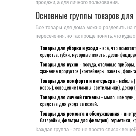
продажи, а для личного пользования.
Основные группы товаров для
Все товары для дома можно разделить на пя
пересечения, но так проще понять, что куда о
Товары для уборки и ухода
- всё, что помога
средства, губки, мусорные пакеты, дезинфициру
Товары для кухни
- посуда, столовые приборы,
хранение продуктов (контейнеры, пакеты, фольга
Товары для комфорта и интерьера
- мебель (
ковры), освещение (лампы, светильники), декор 
Товары для личной гигиены
- мыло, шампуни, 
средства для ухода за кожей.
Товары для ремонта и обслуживания
- инстру
батарейки, фильтры для фильтров), герметики, кр
Каждая группа - это не просто список веще