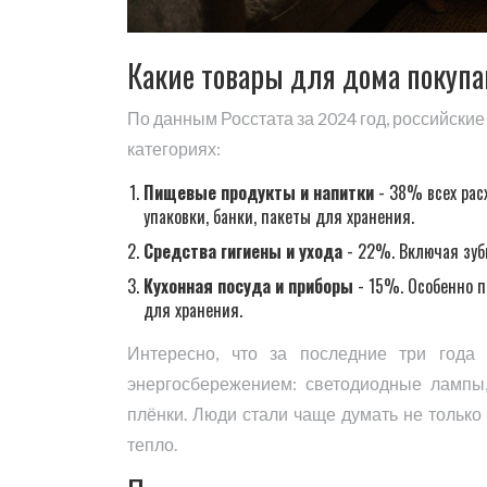
Какие товары для дома покупа
По данным Росстата за 2024 год, российские
категориях:
Пищевые продукты и напитки
- 38% всех расх
упаковки, банки, пакеты для хранения.
Средства гигиены и ухода
- 22%. Включая зубн
Кухонная посуда и приборы
- 15%. Особенно п
для хранения.
Интересно, что за последние три года
энергосбережением: светодиодные лампы,
плёнки. Люди стали чаще думать не только о
тепло.