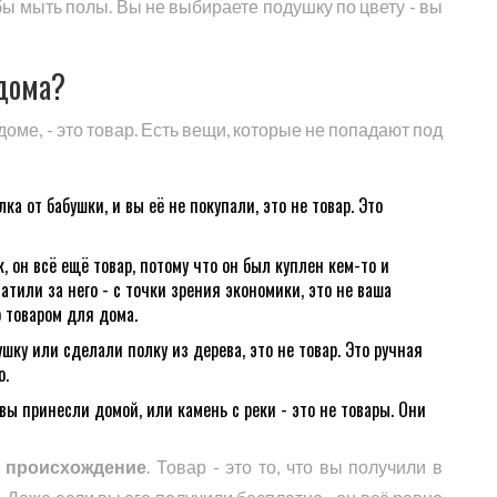
бы мыть полы. Вы не выбираете подушку по цвету - вы
 дома?
 доме, - это товар. Есть вещи, которые не попадают под
ка от бабушки, и вы её не покупали, это не товар. Это
 он всё ещё товар, потому что он был куплен кем-то и
атили за него - с точки зрения экономики, это не ваша
о товаром для дома.
ку или сделали полку из дерева, это не товар. Это ручная
о.
 вы принесли домой, или камень с реки - это не товары. Они
 происхождение
. Товар - это то, что вы получили в