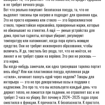
и не требует вечного ухода.
Вот что реально покупают:
безопасная посуда
,
та, что не
выделяет токсины при нагреве и подходит для хранения еды
.
Это не просто керамика или стекло — это боросиликатное
стекло, термостойкая нержавейка, проверенные марки, которые
не обманывают на этикетке
. А ещё —
умные устройства для
дома
,
простые гаджеты, которые убирают, регулируют
температуру или напоминают, когда пора купить моющее
средство
. Они не требуют инженерного образования, чтобы
включить
. И да,
текстиль без ухода
,
тот, что не мнётся, не
линяет и не требует сушки на верёвке
. Это уже не роскошь —
это норма
.
Вы когда-нибудь замечали, как одна треснувшая тарелка портит
весь обед? Или как пластиковая посуда, купленная ради
«стиля», начинает пахнуть едой через неделю? Товары для
интерьера — это не про декоративные вазы и подушки с
надписями. Это про то, что вы используете каждый день: что
держит тепло, не ломается при падении, не отравляет вас и не
требует 3 часа на уборку. Вот почему в 2024–2025 годах спрос
сместился к функции. К прочности. К безопасности. К простоте.