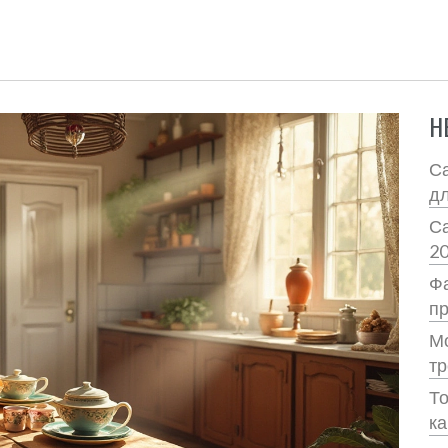
Н
Са
дл
Са
20
Фа
пр
Мо
т
То
ка