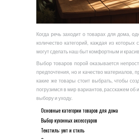
Когда речь заходит о товарах для дома, од
количество категорий, каждая из которых
могут сделать наш быт комфортным и краси
Выбор товаров порой оказывается непрост
предпочтения, но и качество материалов, п
какие же товары стоит выбрать, чтобы со
погрузимся в мир вариантов, расскажем об 
выбору и уходу.
Основные категории товаров для дома
Выбор кухонных аксессуаров
Текстиль: уют и стиль