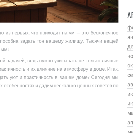
А
ф
но из первых, что приходит на ум — это бесконечное
я
 способна задать тон вашему жилищу. Тысячи вещей
д
вым!
н
ой задачей, ведь нужно учитывать не только личные
ок
рактичность и их влияние на атмосферу в доме. Итак,
се
здать уют и практичность в вашем доме? Сегодня мы
ав
их особенностях и дадим несколько ценных советов по
и
и
м
а
м