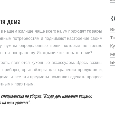
К
ля дома
В
 в нашем жилище, чаще всего на ум приходят
товары
Т
евным потребностям и поднимают настроение своим
му нужны определенные вещи, которые не только
Ку
ть пространству. Итак, какие же это категории?
Мо
Би
треть, являются кухонные аксессуары. Здесь важны
е приборы, органайзеры для хранения продуктов и,
 дома, и все эти предметы помогают сделать процесс
ртным и приятным.
 специалистка по уборке: "Когда дом наполнен вещами,
 на всех уровнях".