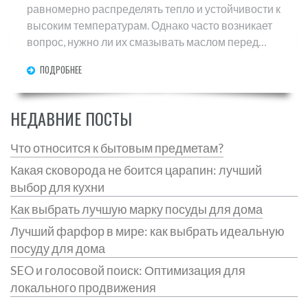
равномерно распределять тепло и устойчивости к
высоким температурам. Однако часто возникает
вопрос, нужно ли их смазывать маслом перед
использованием, чтобы предотвратить
ПОДРОБНЕЕ
прилипание пищи. В статье будут рассмотрены
советы по уходу за такой посудой и различные
методы предотвращения прилипания без
НЕДАВНИЕ ПОСТЫ
излишнего использования масла. Также мы
обсудим, как выбрать стеклянную форму и
Что относится к бытовым предметам?
ухаживать за ней, чтобы ваша выпечка всегда
Какая сковорода не боится царапин: лучший
удавалась.
выбор для кухни
Как выбрать лучшую марку посуды для дома
Лучший фарфор в мире: как выбрать идеальную
посуду для дома
SEO и голосовой поиск: Оптимизация для
локального продвижения