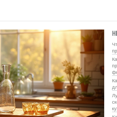
Н
Чт
пр
Ка
п
ф
Ка
д
Лу
ск
ку
Ка