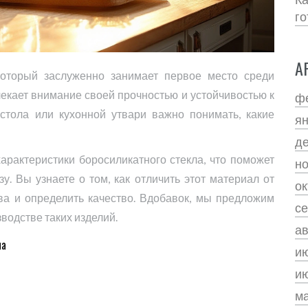
го
А
который заслуженно занимает первое место среди
екает внимание своей прочностью и устойчивостью к
ф
тола или кухонной утвари важно понимать, какие
я
д
арактеристики боросиликатного стекла, что поможет
н
у. Вы узнаете о том, как отличить этот материал от
ок
ва и определить качество. Вдобавок, мы предложим
се
водстве таких изделий.
ав
ла
и
и
м