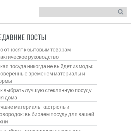
ЕДАВНИЕ ПОСТЫ
о относят к бытовым товарам -
актическое руководство
кая посуда никогда не выйдет из моды:
роверенные временем материалы и
ормы
к выбрать лучшую стеклянную посуду
ля дома
чшие материалы кастрюль и
овородок: выбираем посуду для вашей
хни
к выбрать стеклянную посуду для