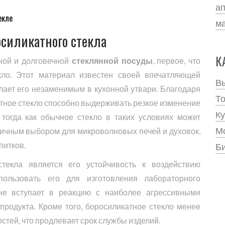
а
екле
м
силикатного стекла
К
жной и долговечной
стеклянной посуды
, первое, что
кло. Этот материал известен своей впечатляющей
В
елает его незаменимым в кухонной утвари. Благодаря
Т
тное стекло способно выдерживать резкое изменение
Ку
 тогда как обычное стекло в таких условиях может
Мо
личным выбором для микроволновых печей и духовок,
питков.
Би
текла является его устойчивость к воздействию
пользовать его для изготовления лабораторного
 не вступает в реакцию с наиболее агрессивными
продукта. Кроме того, боросиликатное стекло менее
тей, что продлевает срок службы изделий.