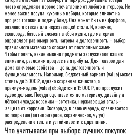
часто определяют первое впечатление от любого интерьера. Не
менее важна
посуда
,
кухонные наборы, которые влияют на
процесс готовки и подачу блюд
. Она может быть из фарфора,
опалового стекла или нержавеющей стали. И, конечно,
сковорода
,
базовый элемент любой кухни, где материал
определяет равномерность нагрева и долговечность
– выбор
правильного материала спасает от постоянных замен.
Чтобы понять, какие именно предметы заслуживают вашего
внимания, разложим процесс на атрибуты. Для товаров для
дома ключевые свойства – цена, долговечность и
функциональность. Например, бюджетный вариант (value) может
стоить до 5 000 ₽, однако сохраняет качество, а
премиум‑модель (value) обойдётся в 15 000 ₽, но прослужит
вдвое дольше. Посуда оценивается по материалу, дизайну и
лёгкости ухода; керамика – эстетика, нержавеющая сталь –
защита от коррозии. Сковорода, в свою очередь, сравнивается
по покрытию (антипригарное, керамическое, чугун),
распределению тепла и устойчивости к царапинам.
Что учитываем при выборе лучших покупок