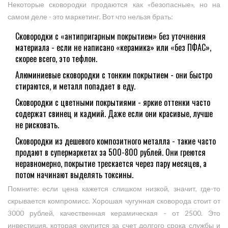
Некоторые сковородки продаются как «безопасные», но на
самом деле - это маркетинг. Вот что нельзя брать:
Сковородки с «антипригарным покрытием» без уточнения
материала - если не написано «керамика» или «без ПФАС»,
скорее всего, это тефлон.
Алюминиевые сковородки с тонким покрытием - они быстро
стираются, и металл попадает в еду.
Сковородки с цветными покрытиями - яркие оттенки часто
содержат свинец и кадмий. Даже если они красивые, лучше
не рисковать.
Сковородки из дешевого композитного металла - такие часто
продают в супермаркетах за 500-800 рублей. Они греются
неравномерно, покрытие трескается через пару месяцев, а
потом начинают выделять токсины.
Помните: если цена кажется слишком низкой, значит, где-то
скрывается компромисс. Хорошая чугунная сковорода стоит от
3000 рублей, качественная керамическая - от 2500. Это
инвестиция, которая окупится за счет долгого срока службы и