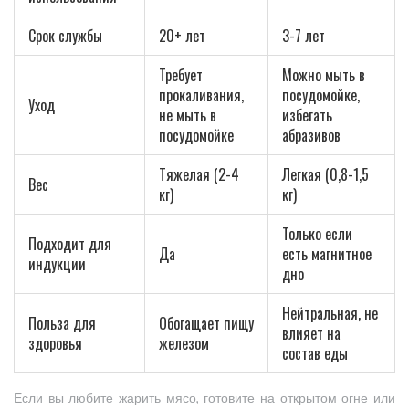
Срок службы
20+ лет
3-7 лет
Требует
Можно мыть в
прокаливания,
посудомойке,
Уход
не мыть в
избегать
посудомойке
абразивов
Тяжелая (2-4
Легкая (0,8-1,5
Вес
кг)
кг)
Только если
Подходит для
Да
есть магнитное
индукции
дно
Нейтральная, не
Польза для
Обогащает пищу
влияет на
здоровья
железом
состав еды
Если вы любите жарить мясо, готовите на открытом огне или