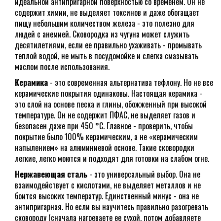
идеальной антипригарной поверхностью со временем. Он не
содержит химии, не выделяет токсинов и даже обогащает
пищу небольшим количеством железа - это полезно для
людей с анемией. Сковородка из чугуна может служить
десятилетиями, если ее правильно ухаживать - промывать
теплой водой, не мыть в посудомойке и слегка смазывать
маслом после использования.
Керамика
- это современная альтернатива тефлону. Но не все
керамические покрытия одинаковы. Настоящая керамика -
это слой на основе песка и глины, обожженный при высокой
температуре. Он не содержит ПФАС, не выделяет газов и
безопасен даже при 450 °C. Главное - проверить, чтобы
покрытие было 100% керамическим, а не «керамическим
напылением» на алюминиевой основе. Такие сковородки
легкие, легко моются и подходят для готовки на слабом огне.
Нержавеющая сталь
- это универсальный выбор. Она не
взаимодействует с кислотами, не выделяет металлов и не
боится высоких температур. Единственный минус - она не
антипригарная. Но если вы научитесь правильно разогревать
сковороду (сначала нагреваете ее сухой, потом добавляете