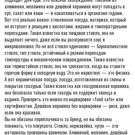
алюминия, меламина или дешёвой керамики могут попадать в
суп, салат или каши — и накапливаться в организме годами.
Вот что реально важно:
стеклянная посуда
,
материал, который
не вступает в реакцию с кислотами, жирами и температурными
перепадами
. Также известна как
пищевое стекло
, она не
выделяет ничего, даже если вы разогреваете соус в
микроволновке
. Но не всё стекло одинаково —
боросиликатное
стекло
,
тип стекла, устойчивый к резким перепадам
температуры и механическим повреждениям
. Также известна
как
термостойкое стекло
, оно не трескается, когда вы ставите
горячую форму в холодную воду
. Это не маркетинг — это физика.
А вот
керамическая посуда
,
посуда, изготовленная из глины и
покрытая глазурью
. Также известна как
глазурованная керамика
,
она безопасна только если глазурь не содержит свинца и
кадмия
. Проверить это можно по маркировке «food safe» или
сертификатам. Дешёвая керамика без маркировки — риск, даже
если она красивая.
Вы не обязаны переплачивать за бренд, но вы обязаны
понимать, что покупаете. Стекло, нержавейка, чугун — эти
материалы проверены временем. Алюминий, меламин, дешёвый