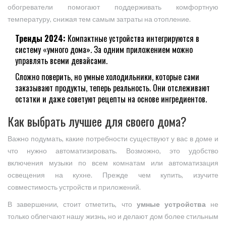
обогреватели помогают поддерживать комфортную
температуру, снижая тем самым затраты на отопление.
Тренды 2024:
Компактные устройства интегрируются в
систему «умного дома». За одним приложением можно
управлять всеми девайсами.
Сложно поверить, но умные холодильники, которые сами
заказывают продукты, теперь реальность. Они отслеживают
остатки и даже советуют рецепты на основе ингредиентов.
Как выбрать лучшее для своего дома?
Важно подумать, какие потребности существуют у вас в доме и
что нужно автоматизировать. Возможно, это удобство
включения музыки по всем комнатам или автоматизация
освещения на кухне. Прежде чем купить, изучите
совместимость устройств и приложений.
В завершении, стоит отметить, что
умные устройства
не
только облегчают нашу жизнь, но и делают дом более стильным