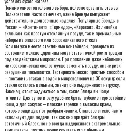
условиях сухого нагрева.
Помимо самостоятельного выбора, полезно сравнить отзывы.
Пользователи часто отмечают, какие бренды выпускают
действительно долговечные изделия. Популярные бренды в
России – «Континент», «Термидор», «Караван». Их линейки
включают как простую стеклянную посуду, так и премиальные
наборы из опалового или боросиликатного стекла.
Если вы уже имеете стеклянные контейнеры, проверьте их
состояние: мелкие царапины могут стать точкой роста трещин
под воздействием микроволн. При появлении даже небольших
микроскопических сколов лучше заменить посуду, иначе риск
разрушения повышается. Тестировать можно простым способом
– поставить стакан с водой в микроволновку на 30 секунд; если
стекло осталось цельным, значит оно выдерживает нагрузку.
Наконец, стоит задуматься о том, какие блюда вы чаще
готовите. Для супов и рагу удобнее брать глубокие термостойкие
чаши, а для закусок – плоские тарелки с высоким краем,
которые защищают от разбрызгивания. Опаловое стекло часто
используют для подачи, так как оно придаёт блюдам
эстетичный блеск, но не всегда выдерживает экстремальные
температуры, поэтому лучше сочетать его с обычным