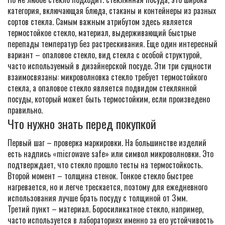
категория, включающая блюда, стаканы и контейнеры из разных
сортов стекла
. Самым важным атрибутом здесь является
термостойкое стекло
,
материал, выдерживающий быстрые
перепады температур без растрескивания
. Еще один интересный
вариант –
опаловое стекло
,
вид стекла с особой структурой,
часто используемый в дизайнерской посуде
. Эти три сущности
взаимосвязаны: микроволновка стекло требует термостойкого
стекла, а опаловое стекло является подвидом стеклянной
посуды, который может быть термостойким, если произведено
правильно.
Что нужно знать перед покупкой
Первый шаг – проверка маркировки. На большинстве изделий
есть надпись «microwave safe» или символ микроволновки. Это
подтверждает, что стекло прошло тесты на термостойкость.
Второй момент – толщина стенок. Тонкое стекло быстрее
нагревается, но и легче трескается, поэтому для ежедневного
использования лучше брать посуду с толщиной от 3 мм.
Третий пункт – материал. Боросиликатное стекло, например,
часто используется в лабораториях именно за его устойчивость