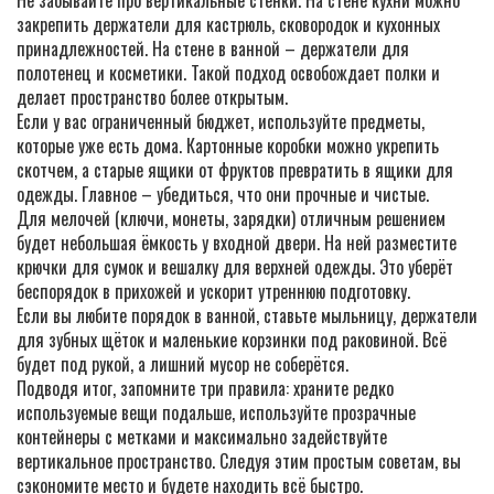
Не забывайте про вертикальные стенки. На стене кухни можно
закрепить держатели для кастрюль, сковородок и кухонных
принадлежностей. На стене в ванной – держатели для
полотенец и косметики. Такой подход освобождает полки и
делает пространство более открытым.
Если у вас ограниченный бюджет, используйте предметы,
которые уже есть дома. Картонные коробки можно укрепить
скотчем, а старые ящики от фруктов превратить в ящики для
одежды. Главное – убедиться, что они прочные и чистые.
Для мелочей (ключи, монеты, зарядки) отличным решением
будет небольшая ёмкость у входной двери. На ней разместите
крючки для сумок и вешалку для верхней одежды. Это уберёт
беспорядок в прихожей и ускорит утреннюю подготовку.
Если вы любите порядок в ванной, ставьте мыльницу, держатели
для зубных щёток и маленькие корзинки под раковиной. Всё
будет под рукой, а лишний мусор не соберётся.
Подводя итог, запомните три правила: храните редко
используемые вещи подальше, используйте прозрачные
контейнеры с метками и максимально задействуйте
вертикальное пространство. Следуя этим простым советам, вы
сэкономите место и будете находить всё быстро.