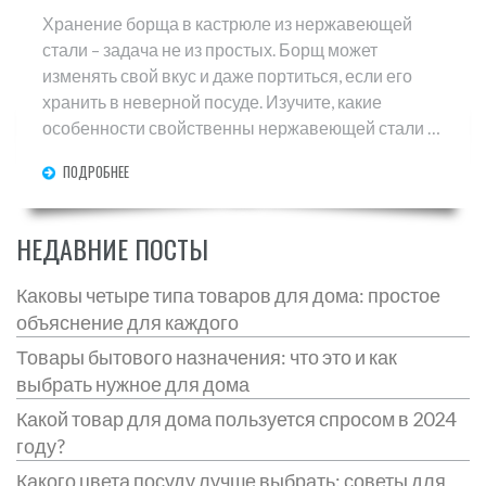
Хранение борща в кастрюле из нержавеющей
стали – задача не из простых. Борщ может
изменять свой вкус и даже портиться, если его
хранить в неверной посуде. Изучите, какие
особенности свойственны нержавеющей стали в
хранении борща, какие потенциальные налеты
ПОДРОБНЕЕ
могут образовываться и как избежать их. Узнайте
про плюсы и минусы, чтобы сохранить свежесть и
вкус любимого супа.
НЕДАВНИЕ ПОСТЫ
Каковы четыре типа товаров для дома: простое
объяснение для каждого
Товары бытового назначения: что это и как
выбрать нужное для дома
Какой товар для дома пользуется спросом в 2024
году?
Какого цвета посуду лучше выбрать: советы для