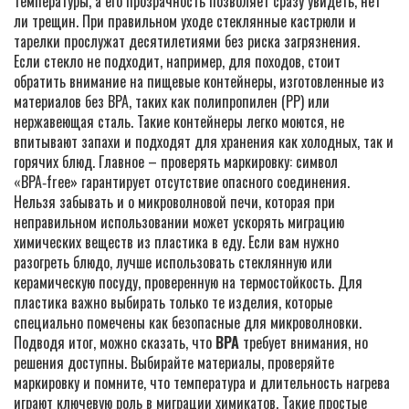
температуры, а его прозрачность позволяет сразу увидеть, нет
ли трещин. При правильном уходе стеклянные кастрюли и
тарелки прослужат десятилетиями без риска загрязнения.
Если стекло не подходит, например, для походов, стоит
обратить внимание на
пищевые контейнеры
,
изготовленные из
материалов без BPA, таких как полипропилен (PP) или
нержавеющая сталь
. Такие контейнеры легко моются, не
впитывают запахи и подходят для хранения как холодных, так и
горячих блюд. Главное – проверять маркировку: символ
«BPA‑free» гарантирует отсутствие опасного соединения.
Нельзя забывать и о
микроволновой печи
,
которая при
неправильном использовании может ускорять миграцию
химических веществ из пластика в еду
. Если вам нужно
разогреть блюдо, лучше использовать стеклянную или
керамическую посуду, проверенную на термостойкость. Для
пластика важно выбирать только те изделия, которые
специально помечены как безопасные для микроволновки.
Подводя итог, можно сказать, что
BPA
требует внимания, но
решения доступны. Выбирайте материалы, проверяйте
маркировку и помните, что температура и длительность нагрева
играют ключевую роль в миграции химикатов. Такие простые