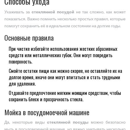
Способы ухода
Ухаживать за
стеклянной посудой
не так сложно, как может
показаться. Важно помнить несколько простых правил, которые
помогут сохранить её в идеальном состоянии на долгие годы.
Основные правила
При чистке избегайте использования жестких абразивных
средств или металлических губок. Они могут повредить
поверхность.
Смойте остатки пищи как можно скорее, не оставляйте их на
долгое время, иначе они могут впитаться и стать трудными
для удаления.
Отдавайте предпочтение мягким моющим средствам, чтобы
сохранить блеск и прозрачность стекла.
Мойка в посудомоечной машине
Да, некоторые виды
стеклянной посуды
можно безопасно
мыть в посудомоечной машине, но важно учитывать несколько