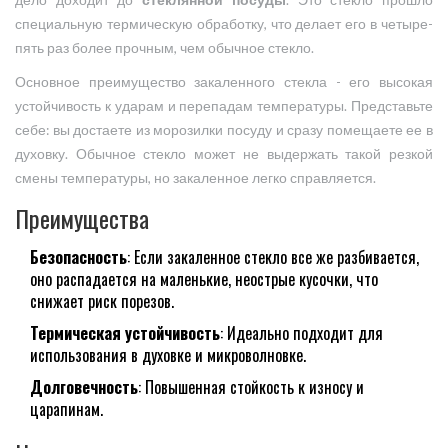
дело доходит до
стеклянной посуды
. Это стекло прошло
специальную термическую обработку, что делает его в четыре-
пять раз более прочным, чем обычное стекло.
Основное преимущество закаленного стекла - его высокая
устойчивость к ударам и перепадам температуры. Представьте
себе: вы достаете из морозилки посуду и сразу помещаете ее в
духовку. Обычное стекло может не выдержать такой резкой
смены температуры, но закаленное легко справляется.
Преимущества
Безопасность
: Если закаленное стекло все же разбивается,
оно распадается на маленькие, неострые кусочки, что
снижает риск порезов.
Термическая устойчивость
: Идеально подходит для
использования в духовке и микроволновке.
Долговечность
: Повышенная стойкость к износу и
царапинам.