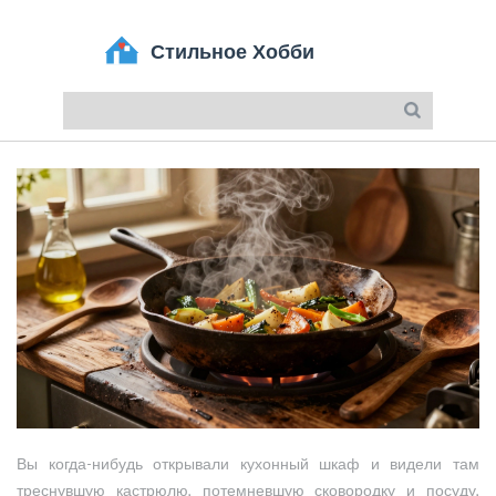
Вы когда-нибудь открывали кухонный шкаф и видели там
треснувшую кастрюлю, потемневшую сковородку и посуду,