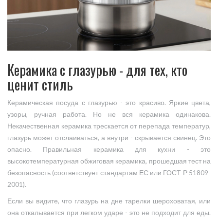
Керамика с глазурью - для тех, кто
ценит стиль
Керамическая посуда с глазурью - это красиво. Яркие цвета,
узоры, ручная работа. Но не вся керамика одинакова.
Некачественная керамика трескается от перепада температур,
глазурь может отслаиваться, а внутри - скрывается свинец. Это
опасно. Правильная керамика для кухни - это
высокотемпературная обжиговая керамика, прошедшая тест на
безопасность (соответствует стандартам ЕС или ГОСТ Р 51809-
2001).
Если вы видите, что глазурь на дне тарелки шероховатая, или
она откалывается при легком ударе - это не подходит для еды.