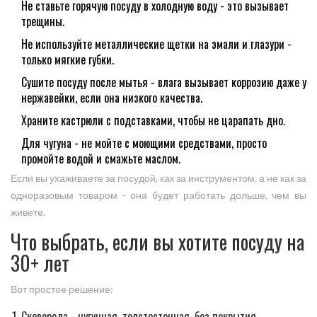
Не ставьте горячую посуду в холодную воду - это вызывает
трещины.
Не используйте металлические щетки на эмали и глазури -
только мягкие губки.
Сушите посуду после мытья - влага вызывает коррозию даже у
нержавейки, если она низкого качества.
Храните кастрюли с подставками, чтобы не царапать дно.
Для чугуна - не мойте с моющими средствами, просто
промойте водой и смажьте маслом.
Если вы ухаживаете за посудой, как за инструментом, а не как за
одноразовым товаром - она будет работать дольше, чем вы
живете.
Что выбрать, если вы хотите посуду на
30+ лет
Вот простое решение:
Сковорода - чугунная, толстостенная, без покрытия.