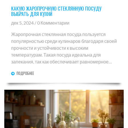
КАКУЮ ЖАРОПРОЧНУЮ СТЕКЛЯННУЮ ПОСУДУ
ВЫБРАТЬ ДЛЯ КУХНИ
дек 5, 2024 / 0 Комментарии
Жаропрочная стеклянная посуда пользуется
популярностью среди кулинаров благодаря своей
прочности и устойчивости к высоким
температурам. Такая посуда идеальна для
запекания, так как обеспечивает равномерное
приготовление пищи. В статье рассмотрены
ПОДРОБНЕЕ
различные виды жаропрочного стекла, их
преимущества и сферы применения. Также
даются полезные советы по выбору нужной
посуды для вашего домашнего использования.