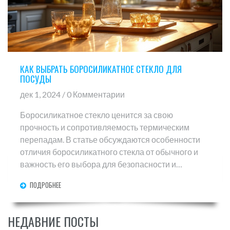
КАК ВЫБРАТЬ БОРОСИЛИКАТНОЕ СТЕКЛО ДЛЯ
ПОСУДЫ
дек 1, 2024 / 0 Комментарии
Боросиликатное стекло ценится за свою
прочность и сопротивляемость термическим
перепадам. В статье обсуждаются особенности
отличия боросиликатного стекла от обычного и
важность его выбора для безопасности и
долговечности. Также затрагиваются советы по
ПОДРОБНЕЕ
уходу и интересные факты о производстве таких
изделий. Наш текст поможет вам сделать
осмысленный выбор в пользу качественной
НЕДАВНИЕ ПОСТЫ
стеклянной посуды.