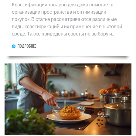
Классификация товаров для дома помогает в
организации пространства и оптимизации
покупок. В статье рассматриваются различные
виды классификаций и их применение в бытовой
среде. Также приведены советы по выбору и
систематизации. Эти знания помогут сделать дом
ПОДРОБНЕЕ
более уютным и функциональным местом.
Узнайте, как лучше понять варианты товаров и
сделать правильный выбор.