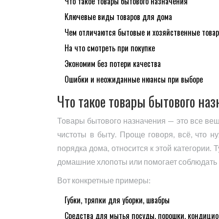
Что такое товары бытового назначения
Ключевые виды товаров для дома
Чем отличаются бытовые и хозяйственные това
На что смотреть при покупке
Экономим без потери качества
Ошибки и неожиданные нюансы при выборе
Что такое товары бытового на
Товары бытового назначения — это все вещ
чистоты в быту. Проще говоря, всё, что н
порядка дома, относится к этой категории. 
домашние хлопоты или помогает соблюдать ги
Вот конкретные примеры:
Губки, тряпки для уборки, швабры
Средства для мытья посуды, порошки, кондици