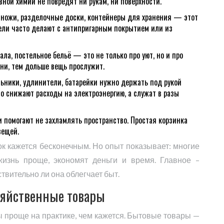
вной химии не повредят ни рукам, ни поверхности.
и, ножи, разделочные доски, контейнеры для хранения — этот
ели часто делают с антипригарным покрытием или из
ала, постельное бельё — это не только про уют, но и про
ани, тем дольше вещь прослужит.
ьники, удлинители, батарейки нужно держать под рукой
о снижают расходы на электроэнергию, а служат в разы
и помогают не захламлять пространство. Простая корзинка
вещей.
к кажется бесконечным. Но опыт показывает: многие
изнь проще, экономят деньги и время. Главное –
ствительно ли она облегчает быт.
зяйственные товары
 проще на практике, чем кажется. Бытовые товары —