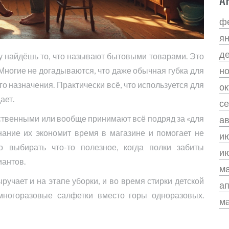
ф
я
д
у найдёшь то, что называют бытовыми товарами. Это
н
Многие не догадываются, что даже обычная губка для
о назначения. Практически всё, что используется для
ок
ает.
се
ственными или вообще принимают всё подряд за «для
ав
Знание их экономит время в магазине и помогает не
и
о выбирать что-то полезное, когда полки забиты
и
иантов.
м
учает и на этапе уборки, и во время стирки детской
а
многоразовые салфетки вместо горы одноразовых.
м