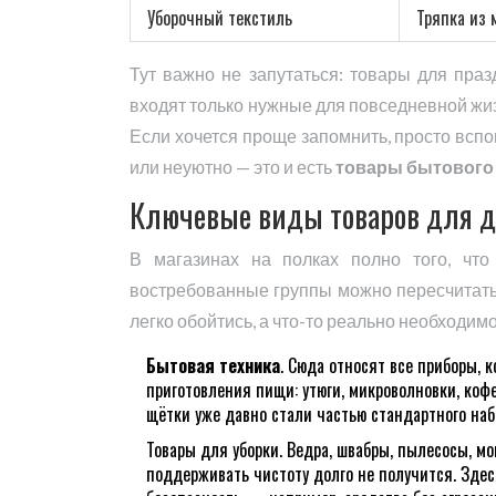
Уборочный текстиль
Тряпка из
Тут важно не запутаться: товары для праз
входят только нужные для повседневной жи
Если хочется проще запомнить, просто вспом
или неуютно — это и есть
товары бытового
Ключевые виды товаров для 
В магазинах на полках полно того, что
востребованные группы можно пересчитать н
легко обойтись, а что-то реально необходимо
Бытовая техника
. Сюда относят все приборы, 
приготовления пищи: утюги, микроволновки, ко
щётки уже давно стали частью стандартного наб
Товары для уборки. Ведра, швабры, пылесосы, мо
поддерживать чистоту долго не получится. Здес