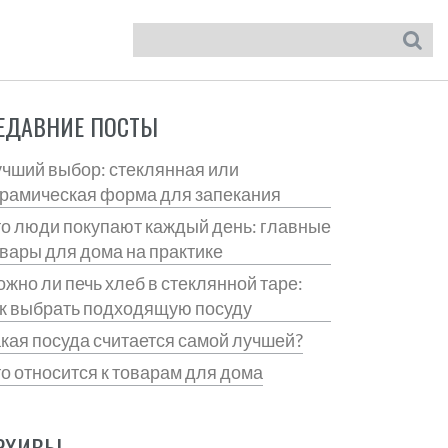
ЕДАВНИЕ ПОСТЫ
чший выбор: стеклянная или
рамическая форма для запекания
о люди покупают каждый день: главные
вары для дома на практике
жно ли печь хлеб в стеклянной таре:
к выбрать подходящую посуду
кая посуда считается самой лучшей?
о относится к товарам для дома
РХИВЫ