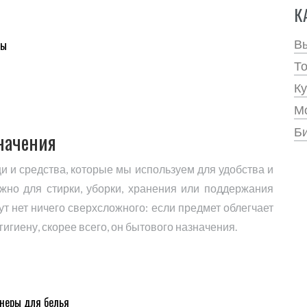
К
В
ры
Т
Ку
Мо
Би
значения
и и средства, которые мы используем для удобства и
ужно для стирки, уборки, хранения или поддержания
Тут нет ничего сверхсложного: если предмет облегчает
гиену, скорее всего, он бытового назначения.
онеры для белья