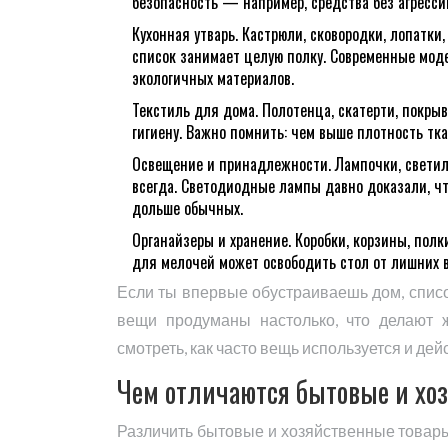
безопасность — например, средства без агресси
Кухонная утварь. Кастрюли, сковородки, лопатк
список занимает целую полку. Современные мод
экологичных материалов.
Текстиль для дома. Полотенца, скатерти, покрыв
гигиену. Важно помнить: чем выше плотность тк
Освещение и принадлежности. Лампочки, светил
всегда. Светодиодные лампы давно доказали, чт
дольше обычных.
Органайзеры и хранение. Коробки, корзины, полк
для мелочей может освободить стол от лишних 
Если ты впервые обустраиваешь дом, списо
вещи продуманы настолько, что делают ж
смотреть, как часто вещь используется и дей
Чем отличаются бытовые и хо
Различить бытовые и хозяйственные товары