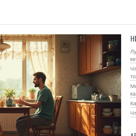
Н
Лу
ке
Чт
то
Мо
ка
Ка
Чт
А