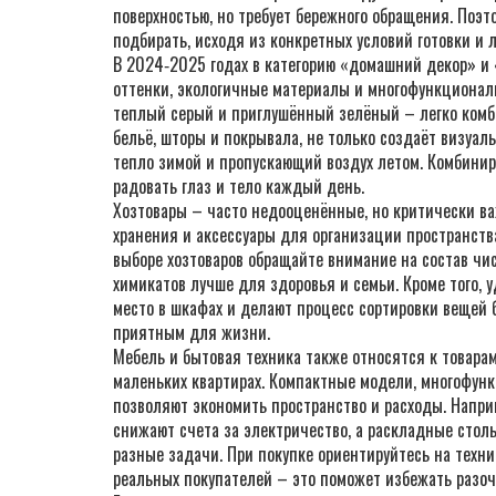
поверхностью, но требует бережного обращения. Поэ
подбирать, исходя из конкретных условий готовки и
В 2024‑2025 годах в категорию «домашний декор» и
оттенки, экологичные материалы и многофункционал
теплый серый и приглушённый зелёный – легко комби
бельё, шторы и покрывала, не только создаёт визуа
тепло зимой и пропускающий воздух летом. Комбиниру
радовать глаз и тело каждый день.
Хозтовары – часто недооценённые, но критически в
хранения и аксессуары для организации пространств
выборе хозтоваров обращайте внимание на состав чи
химикатов лучше для здоровья и семьи. Кроме того,
место в шкафах и делают процесс сортировки вещей 
приятным для жизни.
Мебель и бытовая техника также относятся к товарам
маленьких квартирах. Компактные модели, многофун
позволяют экономить пространство и расходы. Напри
снижают счета за электричество, а раскладные сто
разные задачи. При покупке ориентируйтесь на техн
реальных покупателей – это поможет избежать разоч