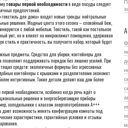
П
тому
товары первой необходимости
в виде посуды следует
з
 личных предпочтений.
 «текстиль для дома» входят новые тренды: нейтральные
ьные решения. Модные цвета этого сезона – спокойный беж,
А
нируются с любой мебелью. Текстиль, такой как постельное
льный уют, но и влияет на микроклимат помещения, удерживая
я стиль и практичность, вы получаете набор, который будет
ф
я
ажные предметы. Средства для уборки, контейнеры для
а позволяют поддерживать порядок без лишних усилий. При
д
стящих средств: экологичные формулы без агрессивных
н
 удобные контейнеры с крышками и разделителями экономят
более интуитивным. Такие детали делают ваш дом более
о
с
 первой необходимости, особенно когда речь идёт о
а
кциональные решения и энергосберегающие приборы
мер, холодильники с классом энергопотребления A+++
и
лы дают возможность менять конфигурацию комнаты под
и
ические характеристики, гарантийные условия и отзывы
арования.
м