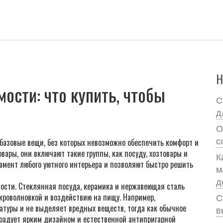
Н
ости: что купить, чтобы
С
д
О
с
 базовые вещи, без которых невозможно обеспечить комфорт и
овары
, они включают такие группы, как
посуду
,
хозтовары
и
К
дамент любого уютного интерьера и позволяют быстро решить
м
д
ности. Стеклянная посуда, керамика и нержавеющая сталь
кроволновкой и воздействию на пищу. Например,
С
туры и не выделяет вредных веществ, тогда как обычное
в
а радует ярким дизайном и естественной антипригарной