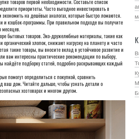
упке товаров первой необходимости. Составьте список
а
ределите приоритеты. Часто выгоднее инвестировать в
м экономить на дешёвых аналогах, которые быстро ломаются.
м
ии и кэшбэк‑программы. При правильном подходе вы получите
о месяцев.
оре бытовых товаров. Эко‑дружелюбные материалы, такие как
К
и органический хлопок, снижают нагрузку на планету и часто
тая такие товары, вы вносите вклад в устойчивое развитие и
В
Если вам интересны практические рекомендации по выбору,
вы найдёте подборку статей, подробно раскрывающих каждый
Т
К
ые помогут определиться с покупкой, сравнить
М
д ваш дом. Читайте дальше, чтобы узнать детали о
езопасных хозтоварах и многом другом.
Б