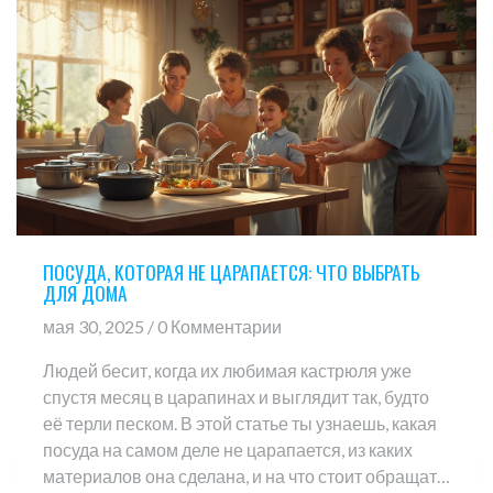
ПОСУДА, КОТОРАЯ НЕ ЦАРАПАЕТСЯ: ЧТО ВЫБРАТЬ
ДЛЯ ДОМА
мая 30, 2025 / 0 Комментарии
Людей бесит, когда их любимая кастрюля уже
спустя месяц в царапинах и выглядит так, будто
её терли песком. В этой статье ты узнаешь, какая
посуда на самом деле не царапается, из каких
материалов она сделана, и на что стоит обращать