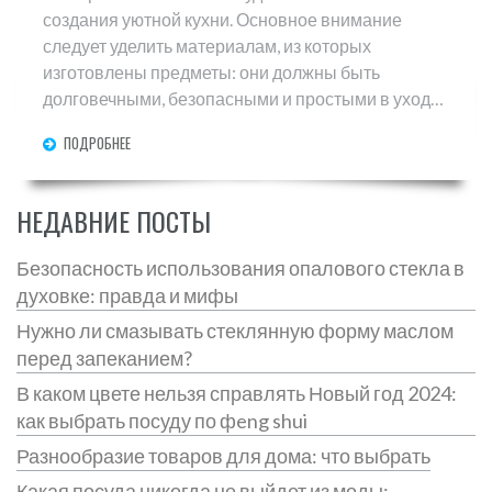
создания уютной кухни. Основное внимание
следует уделить материалам, из которых
изготовлены предметы: они должны быть
долговечными, безопасными и простыми в уходе.
Рассматриваются стекло, керамика,
ПОДРОБНЕЕ
нержавеющая сталь и чугун как популярные
материалы для посуды с их преимуществами и
недостатками. Также рассматриваются советы по
НЕДАВНИЕ ПОСТЫ
уходу и советы по покупке. Знание этих нюансов
поможет выбрать идеальную посуду для вашего
Безопасность использования опалового стекла в
дома.
духовке: правда и мифы
Нужно ли смазывать стеклянную форму маслом
перед запеканием?
В каком цвете нельзя справлять Новый год 2024:
как выбрать посуду по фeng shui
Разнообразие товаров для дома: что выбрать
Какая посуда никогда не выйдет из моды: