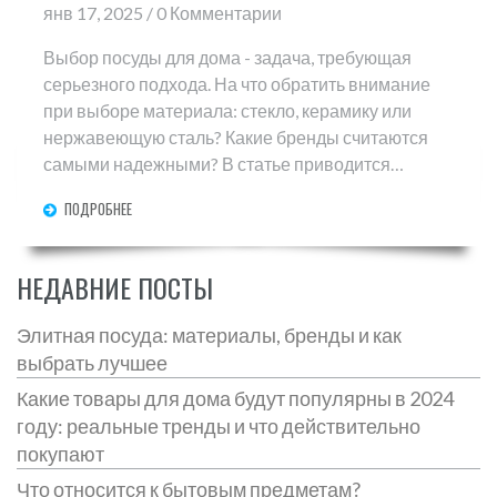
янв 17, 2025 / 0 Комментарии
Выбор посуды для дома - задача, требующая
серьезного подхода. На что обратить внимание
при выборе материала: стекло, керамику или
нержавеющую сталь? Какие бренды считаются
самыми надежными? В статье приводится
полезная информация о том, как выбрать посуду,
ПОДРОБНЕЕ
которая будет не только красивой, но и
долговечной.
НЕДАВНИЕ ПОСТЫ
Элитная посуда: материалы, бренды и как
выбрать лучшее
Какие товары для дома будут популярны в 2024
году: реальные тренды и что действительно
покупают
Что относится к бытовым предметам?